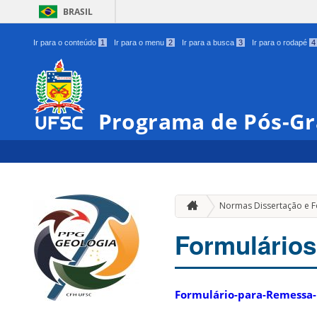
BRASIL
Ir para o conteúdo
1
Ir para o menu
2
Ir para a busca
3
Ir para o rodapé
4
Programa de Pós-Gr
Normas Dissertação e F
Formulários
Formulário-para-Remessa-F