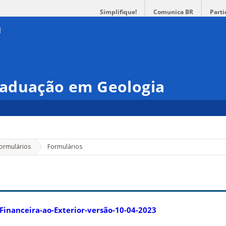
Simplifique!
Comunica BR
Parti
aduação em Geologia
ormulários
Formulários
inanceira-ao-Exterior-versão-10-04-2023