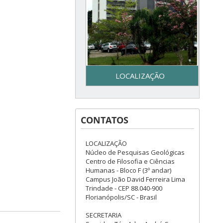
LOCALIZAÇÃO
Secretaria do Programa de
Pós-Graduação em Geologia
CONTATOS
– UFSC - Centro de Filosofia e
Ciências Humanas - Bloco F –
3º piso - Campus Reitor João
LOCALIZAÇÃO
David Ferreira Lima - Trindade
Núcleo de Pesquisas Geológicas
– Florianópolis, SC
Centro de Filosofia e Ciências
Humanas - Bloco F (3º andar)
Campus João David Ferreira Lima
Trindade - CEP 88.040-900
Florianópolis/SC - Brasil
SECRETARIA