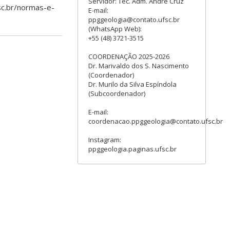
Servidor: Téc. Adm. André Cruz
fsc.br/normas-e-
E-mail:
ppggeologia@contato.ufsc.br
(WhatsApp Web):
+55 (48) 3721-3515
COORDENAÇÃO 2025-2026
Dr. Marivaldo dos S. Nascimento
(Coordenador)
Dr. Murilo da Silva Espíndola
(Subcoordenador)
E-mail:
coordenacao.ppggeologia@contato.ufsc.br
Instagram:
ppggeologia.paginas.ufsc.br