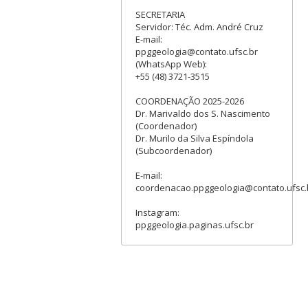
SECRETARIA
Servidor: Téc. Adm. André Cruz
E-mail:
ppggeologia@contato.ufsc.br
(WhatsApp Web):
+55 (48) 3721-3515
COORDENAÇÃO 2025-2026
Dr. Marivaldo dos S. Nascimento
(Coordenador)
Dr. Murilo da Silva Espíndola
(Subcoordenador)
E-mail:
coordenacao.ppggeologia@contato.ufsc.
Instagram:
ppggeologia.paginas.ufsc.br