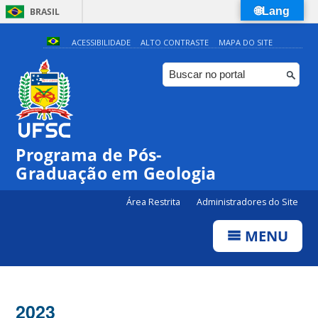
🌐Lang
BRASIL
Simplifique!
ACESSIBILIDADE
ALTO CONTRASTE
MAPA DO SITE
Comunica BR
Participe
Acesso à informação
Legislação
Programa de Pós-
Canais
Graduação em Geologia
Área Restrita
Administradores do Site
MENU
2023