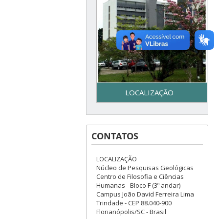
LOCALIZAÇÃO
Secretaria do Programa de
Pós-Graduação em Geologia
CONTATOS
– UFSC - Centro de Filosofia e
Ciências Humanas - Bloco F –
3º piso - Campus Reitor João
LOCALIZAÇÃO
David Ferreira Lima - Trindade
Núcleo de Pesquisas Geológicas
– Florianópolis, SC
Centro de Filosofia e Ciências
Humanas - Bloco F (3º andar)
Campus João David Ferreira Lima
Trindade - CEP 88.040-900
Florianópolis/SC - Brasil