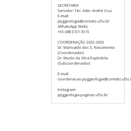
SECRETARIA
Servidor: Téc. Adm. André Cruz
E-mail:
ppggeologia@contato.ufsc.br
(WhatsApp Web):
+55 (48) 3721-3515
COORDENAÇÃO 2025-2026
Dr. Marivaldo dos S. Nascimento
(Coordenador)
Dr. Murilo da Silva Espíndola
(Subcoordenador)
E-mail:
coordenacao.ppggeologia@contato.ufsc.
Instagram:
ppggeologia.paginas.ufsc.br