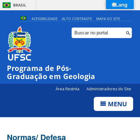
🌐Lang
BRASIL
Simplifique!
ACESSIBILIDADE
ALTO CONTRASTE
MAPA DO SITE
Comunica BR
Participe
Acesso à informação
Legislação
Programa de Pós-
Canais
Graduação em Geologia
Área Restrita
Administradores do Site
MENU
Normas/ Defesa