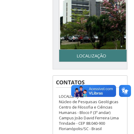
LOCALIZAÇÃO
Secretaria do Programa de
Pós-Graduação em Geologia
CONTATOS
– UFSC - Centro de Filosofia e
Ciências Humanas - Bloco F –
3º piso - Campus Reitor João
LOCALIZAÇÃO
David Ferreira Lima - Trindade
Núcleo de Pesquisas Geológicas
– Florianópolis, SC
Centro de Filosofia e Ciências
Humanas - Bloco F (3º andar)
Campus João David Ferreira Lima
Trindade - CEP 88.040-900
Florianópolis/SC - Brasil