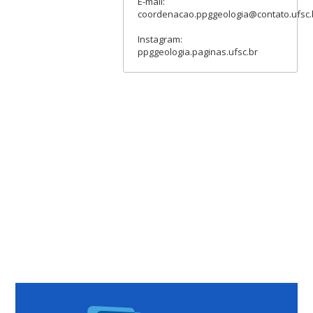
E-mail:
coordenacao.ppggeologia@contato.ufsc.
Instagram:
ppggeologia.paginas.ufsc.br