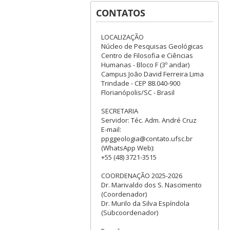
Pós-Graduação em Geologia
CONTATOS
– UFSC - Centro de Filosofia e
Ciências Humanas - Bloco F –
3º piso - Campus Reitor João
LOCALIZAÇÃO
David Ferreira Lima - Trindade
Núcleo de Pesquisas Geológicas
– Florianópolis, SC
Centro de Filosofia e Ciências
Humanas - Bloco F (3º andar)
Campus João David Ferreira Lima
Trindade - CEP 88.040-900
Florianópolis/SC - Brasil
SECRETARIA
Servidor: Téc. Adm. André Cruz
E-mail:
ppggeologia@contato.ufsc.br
(WhatsApp Web):
+55 (48) 3721-3515
COORDENAÇÃO 2025-2026
Dr. Marivaldo dos S. Nascimento
(Coordenador)
Dr. Murilo da Silva Espíndola
(Subcoordenador)