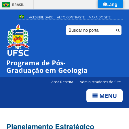
🌐Lang
BRASIL
Simplifique!
ACESSIBILIDADE
ALTO CONTRASTE
MAPA DO SITE
Comunica BR
Participe
Acesso à informação
Legislação
Programa de Pós-
Canais
Graduação em Geologia
Área Restrita
Administradores do Site
MENU
Planejamento Estratégico