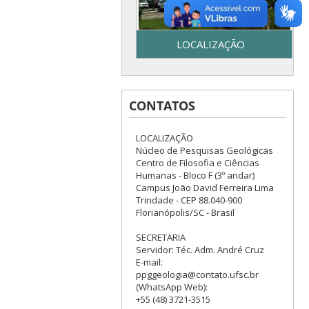
LOCALIZAÇÃO
Secretaria do Programa de
Pós-Graduação em Geologia
CONTATOS
– UFSC - Centro de Filosofia e
Ciências Humanas - Bloco F –
3º piso - Campus Reitor João
LOCALIZAÇÃO
David Ferreira Lima - Trindade
Núcleo de Pesquisas Geológicas
– Florianópolis, SC
Centro de Filosofia e Ciências
Humanas - Bloco F (3º andar)
Campus João David Ferreira Lima
Trindade - CEP 88.040-900
Florianópolis/SC - Brasil
SECRETARIA
Servidor: Téc. Adm. André Cruz
E-mail:
ppggeologia@contato.ufsc.br
(WhatsApp Web):
+55 (48) 3721-3515