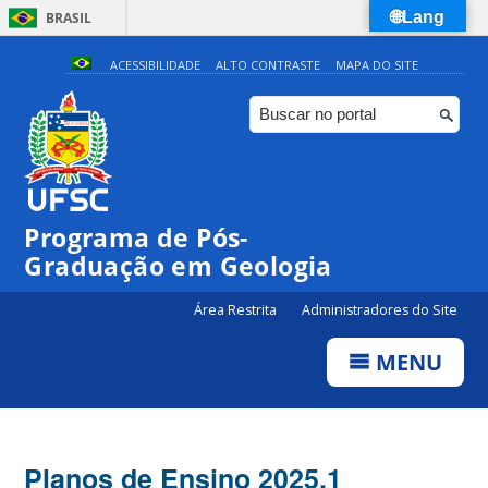
🌐Lang
BRASIL
Simplifique!
ACESSIBILIDADE
ALTO CONTRASTE
MAPA DO SITE
Comunica BR
Participe
Acesso à informação
Legislação
Programa de Pós-
Canais
Graduação em Geologia
Área Restrita
Administradores do Site
MENU
Planos de Ensino 2025.1