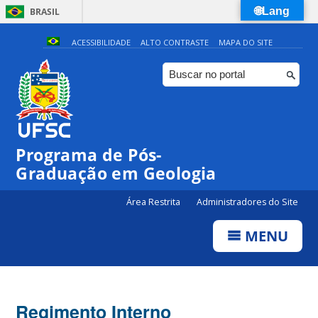
🌐Lang
BRASIL
Simplifique!
ACESSIBILIDADE
ALTO CONTRASTE
MAPA DO SITE
Comunica BR
Participe
Acesso à informação
Legislação
Programa de Pós-
Canais
Graduação em Geologia
Área Restrita
Administradores do Site
MENU
Regimento Interno