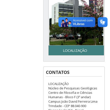
LOCALIZAÇÃO
Secretaria do Programa de
Pós-Graduação em Geologia
CONTATOS
– UFSC - Centro de Filosofia e
Ciências Humanas - Bloco F –
3º piso - Campus Reitor João
LOCALIZAÇÃO
David Ferreira Lima - Trindade
Núcleo de Pesquisas Geológicas
– Florianópolis, SC
Centro de Filosofia e Ciências
Humanas - Bloco F (3º andar)
Campus João David Ferreira Lima
Trindade - CEP 88.040-900