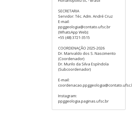
Florianópolis/SC - Brasil
SECRETARIA
Servidor: Téc. Adm. André Cruz
E-mail:
ppggeologia@contato.ufsc.br
(WhatsApp Web):
+55 (48) 3721-3515
COORDENAÇÃO 2025-2026
Dr. Marivaldo dos S. Nascimento
(Coordenador)
Dr. Murilo da Silva Espíndola
(Subcoordenador)
E-mail:
coordenacao.ppggeologia@contato.ufsc.
Instagram:
ppggeologia.paginas.ufsc.br