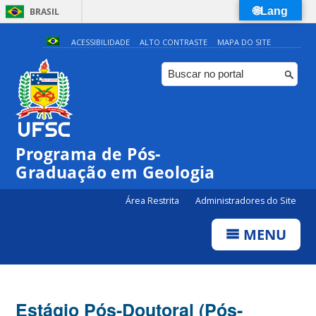
🌐Lang
BRASIL
Simplifique!
ACESSIBILIDADE
ALTO CONTRASTE
MAPA DO SITE
Comunica BR
Participe
Acesso à informação
Legislação
Programa de Pós-
Canais
Graduação em Geologia
Área Restrita
Administradores do Site
MENU
Estágio Pós-Doutoral (Pós-