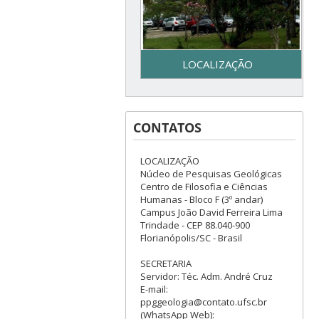
LOCALIZAÇÃO
Secretaria do Programa de
Pós-Graduação em Geologia
CONTATOS
– UFSC - Centro de Filosofia e
Ciências Humanas - Bloco F –
3º piso - Campus Reitor João
LOCALIZAÇÃO
David Ferreira Lima - Trindade
Núcleo de Pesquisas Geológicas
– Florianópolis, SC
Centro de Filosofia e Ciências
Humanas - Bloco F (3º andar)
Campus João David Ferreira Lima
Trindade - CEP 88.040-900
Florianópolis/SC - Brasil
SECRETARIA
Servidor: Téc. Adm. André Cruz
E-mail:
ppggeologia@contato.ufsc.br
(WhatsApp Web):