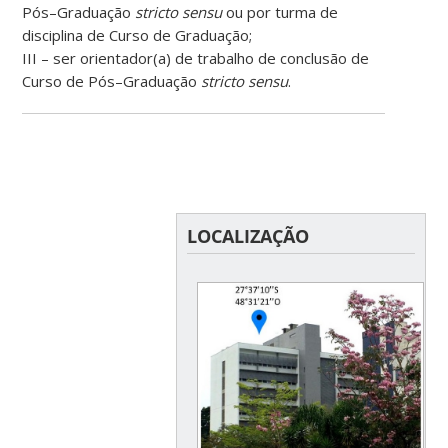
P
ós
–
G
raduação
stricto sensu
ou por t
urma de
disciplina de
Curso
de
G
raduação;
III
–
ser orientador(a) de trabalho de conclusão de
Curso
de
P
ós
–
G
raduação
stricto sensu
.
LOCALIZAÇÃO