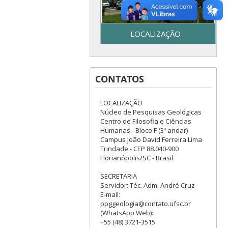
LOCALIZAÇÃO
Secretaria do Programa de
Pós-Graduação em Geologia
CONTATOS
– UFSC - Centro de Filosofia e
Ciências Humanas - Bloco F –
3º piso - Campus Reitor João
LOCALIZAÇÃO
David Ferreira Lima - Trindade
Núcleo de Pesquisas Geológicas
– Florianópolis, SC
Centro de Filosofia e Ciências
Humanas - Bloco F (3º andar)
Campus João David Ferreira Lima
Trindade - CEP 88.040-900
Florianópolis/SC - Brasil
SECRETARIA
Servidor: Téc. Adm. André Cruz
E-mail:
ppggeologia@contato.ufsc.br
(WhatsApp Web):
+55 (48) 3721-3515