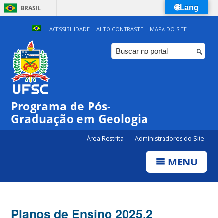
🌐Lang
BRASIL
Simplifique!
ACESSIBILIDADE
ALTO CONTRASTE
MAPA DO SITE
Comunica BR
Participe
Acesso à informação
Legislação
Programa de Pós-
Canais
Graduação em Geologia
Área Restrita
Administradores do Site
MENU
Planos de Ensino 2025.2