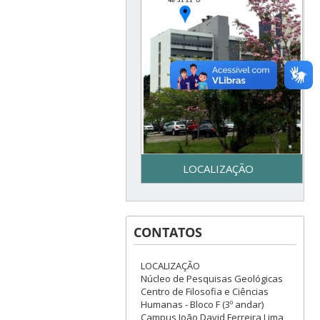
LOCALIZAÇÃO
Secretaria do Programa de
Pós-Graduação em Geologia
CONTATOS
– UFSC - Centro de Filosofia e
Ciências Humanas - Bloco F –
3º piso - Campus Reitor João
LOCALIZAÇÃO
David Ferreira Lima - Trindade
Núcleo de Pesquisas Geológicas
– Florianópolis, SC
Centro de Filosofia e Ciências
Humanas - Bloco F (3º andar)
Campus João David Ferreira Lima