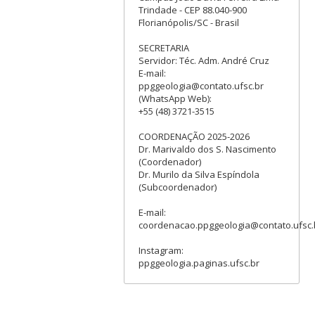
Trindade - CEP 88.040-900
Florianópolis/SC - Brasil
SECRETARIA
Servidor: Téc. Adm. André Cruz
E-mail:
ppggeologia@contato.ufsc.br
(WhatsApp Web):
+55 (48) 3721-3515
COORDENAÇÃO 2025-2026
Dr. Marivaldo dos S. Nascimento
(Coordenador)
Dr. Murilo da Silva Espíndola
(Subcoordenador)
E-mail:
coordenacao.ppggeologia@contato.ufsc.
Instagram:
ppggeologia.paginas.ufsc.br