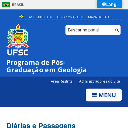
🌐Lang
BRASIL
Simplifique!
ACESSIBILIDADE
ALTO CONTRASTE
MAPA DO SITE
Comunica BR
Participe
Acesso à informação
Legislação
Programa de Pós-
Canais
Graduação em Geologia
Área Restrita
Administradores do Site
MENU
Diárias e Passagens