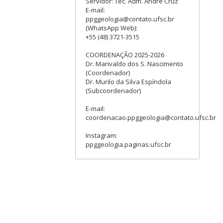
Servidor: Téc. Adm. André Cruz
E-mail:
ppggeologia@contato.ufsc.br
(WhatsApp Web):
+55 (48) 3721-3515
COORDENAÇÃO 2025-2026
Dr. Marivaldo dos S. Nascimento
(Coordenador)
Dr. Murilo da Silva Espíndola
(Subcoordenador)
E-mail:
coordenacao.ppggeologia@contato.ufsc.br
Instagram:
ppggeologia.paginas.ufsc.br