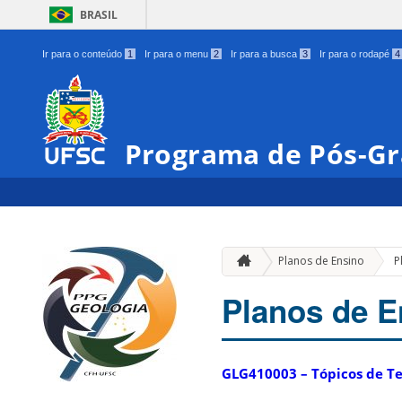
BRASIL
Ir para o conteúdo
1
Ir para o menu
2
Ir para a busca
3
Ir para o rodapé
4
Programa de Pós-Gr
Planos de Ensino
P
Planos de E
GLG410003 – Tópicos de T