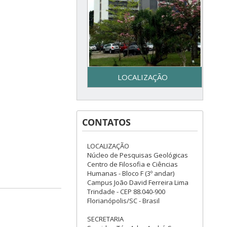
LOCALIZAÇÃO
Secretaria do Programa de
Pós-Graduação em Geologia
CONTATOS
– UFSC - Centro de Filosofia e
Ciências Humanas - Bloco F –
3º piso - Campus Reitor João
LOCALIZAÇÃO
David Ferreira Lima - Trindade
Núcleo de Pesquisas Geológicas
– Florianópolis, SC
Centro de Filosofia e Ciências
Humanas - Bloco F (3º andar)
Campus João David Ferreira Lima
Trindade - CEP 88.040-900
Florianópolis/SC - Brasil
SECRETARIA