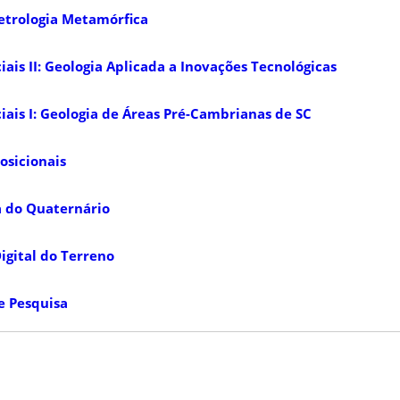
etrologia Metamórfica
ais II: Geologia Aplicada a Inovações Tecnológicas
iais I: Geologia de Áreas Pré-Cambrianas de SC
osicionais
a do Quaternário
gital do Terreno
e Pesquisa