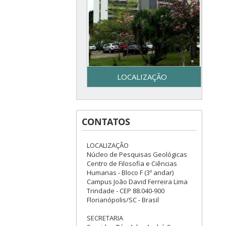
LOCALIZAÇÃO
Secretaria do Programa de
Pós-Graduação em Geologia
CONTATOS
– UFSC - Centro de Filosofia e
Ciências Humanas - Bloco F –
3º piso - Campus Reitor João
LOCALIZAÇÃO
David Ferreira Lima - Trindade
Núcleo de Pesquisas Geológicas
– Florianópolis, SC
Centro de Filosofia e Ciências
Humanas - Bloco F (3º andar)
Campus João David Ferreira Lima
Trindade - CEP 88.040-900
Florianópolis/SC - Brasil
SECRETARIA