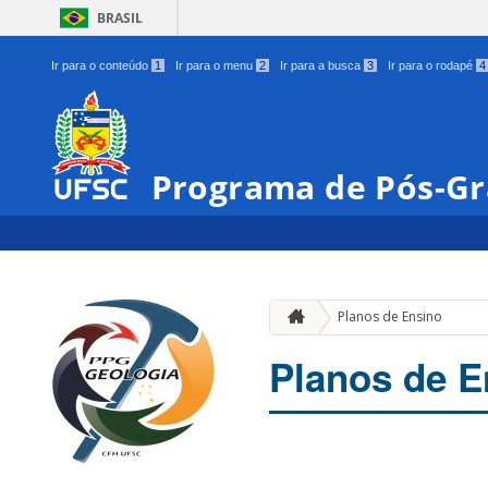
BRASIL
Ir para o conteúdo
1
Ir para o menu
2
Ir para a busca
3
Ir para o rodapé
4
Programa de Pós-Gr
Planos de Ensino
Planos de E