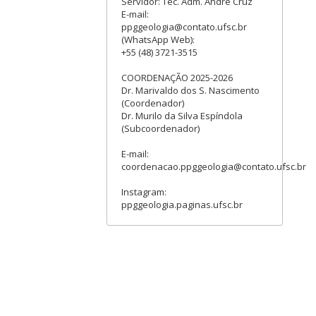
Servidor: Téc. Adm. André Cruz
E-mail:
ppggeologia@contato.ufsc.br
(WhatsApp Web):
+55 (48) 3721-3515
COORDENAÇÃO 2025-2026
Dr. Marivaldo dos S. Nascimento
(Coordenador)
Dr. Murilo da Silva Espíndola
(Subcoordenador)
E-mail:
coordenacao.ppggeologia@contato.ufsc.br
Instagram:
ppggeologia.paginas.ufsc.br