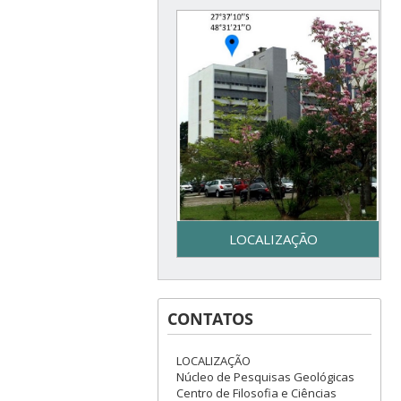
LOCALIZAÇÃO
Secretaria do Programa de
Pós-Graduação em Geologia
CONTATOS
– UFSC - Centro de Filosofia e
Ciências Humanas - Bloco F –
3º piso - Campus Reitor João
LOCALIZAÇÃO
David Ferreira Lima - Trindade
Núcleo de Pesquisas Geológicas
– Florianópolis, SC
Centro de Filosofia e Ciências