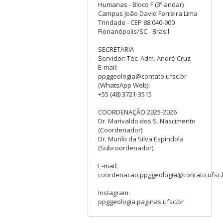
Humanas - Bloco F (3º andar)
Campus João David Ferreira Lima
Trindade - CEP 88.040-900
Florianópolis/SC - Brasil
SECRETARIA
Servidor: Téc. Adm. André Cruz
E-mail:
ppggeologia@contato.ufsc.br
(WhatsApp Web):
+55 (48) 3721-3515
COORDENAÇÃO 2025-2026
Dr. Marivaldo dos S. Nascimento
(Coordenador)
Dr. Murilo da Silva Espíndola
(Subcoordenador)
E-mail:
coordenacao.ppggeologia@contato.ufsc.
Instagram:
ppggeologia.paginas.ufsc.br