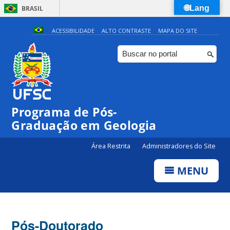
🌐Lang
BRASIL
Simplifique!
ACESSIBILIDADE
ALTO CONTRASTE
MAPA DO SITE
Comunica BR
Participe
Acesso à informação
Legislação
Programa de Pós-
Canais
Graduação em Geologia
Área Restrita
Administradores do Site
MENU
Pós-Doutorado