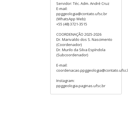
Servidor: Téc. Adm. André Cruz
E-mail:
ppggeologia@contato.ufsc.br
(WhatsApp Web):
+55 (48) 3721-3515
COORDENAÇÃO 2025-2026
Dr. Marivaldo dos S. Nascimento
(Coordenador)
Dr. Murilo da Silva Espíndola
(Subcoordenador)
E-mail:
coordenacao.ppggeologia@contato.ufsc.
Instagram:
ppggeologia.paginas.ufsc.br