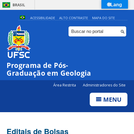
🌐Lang
BRASIL
Simplifique!
ACESSIBILIDADE
ALTO CONTRASTE
MAPA DO SITE
Comunica BR
Participe
Acesso à informação
Legislação
Programa de Pós-
Canais
Graduação em Geologia
Área Restrita
Administradores do Site
MENU
Editais de Bolsas