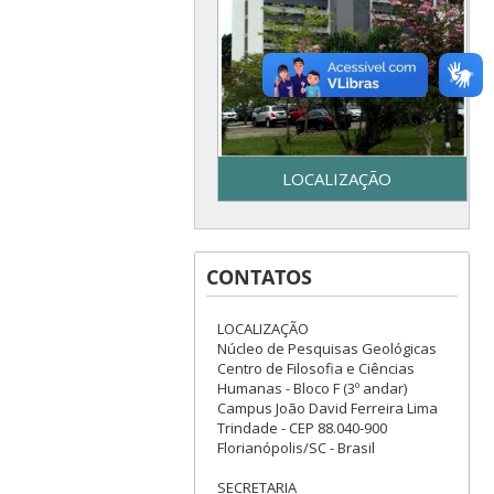
LOCALIZAÇÃO
Secretaria do Programa de
Pós-Graduação em Geologia
CONTATOS
– UFSC - Centro de Filosofia e
Ciências Humanas - Bloco F –
3º piso - Campus Reitor João
LOCALIZAÇÃO
David Ferreira Lima - Trindade
Núcleo de Pesquisas Geológicas
– Florianópolis, SC
Centro de Filosofia e Ciências
Humanas - Bloco F (3º andar)
Campus João David Ferreira Lima
Trindade - CEP 88.040-900
Florianópolis/SC - Brasil
SECRETARIA