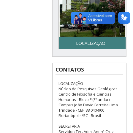
LOCALIZAÇÃO
Secretaria do Programa de
Pós-Graduação em Geologia
CONTATOS
– UFSC - Centro de Filosofia e
Ciências Humanas - Bloco F –
3º piso - Campus Reitor João
LOCALIZAÇÃO
David Ferreira Lima - Trindade
Núcleo de Pesquisas Geológicas
– Florianópolis, SC
Centro de Filosofia e Ciências
Humanas - Bloco F (3º andar)
Campus João David Ferreira Lima
Trindade - CEP 88.040-900
Florianópolis/SC - Brasil
SECRETARIA
Servidor: Téc. Adm. André Cruz