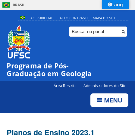
🌐Lang
BRASIL
Simplifique!
ACESSIBILIDADE
ALTO CONTRASTE
MAPA DO SITE
Comunica BR
Participe
Acesso à informação
Legislação
Programa de Pós-
Canais
Graduação em Geologia
Área Restrita
Administradores do Site
MENU
Planos de Ensino 2023.1