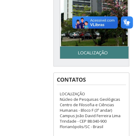
LOCALIZAÇÃO
Secretaria do Programa de
Pós-Graduação em Geologia
CONTATOS
– UFSC - Centro de Filosofia e
Ciências Humanas - Bloco F –
3º piso - Campus Reitor João
LOCALIZAÇÃO
David Ferreira Lima - Trindade
Núcleo de Pesquisas Geológicas
– Florianópolis, SC
Centro de Filosofia e Ciências
Humanas - Bloco F (3º andar)
Campus João David Ferreira Lima
Trindade - CEP 88.040-900
Florianópolis/SC - Brasil