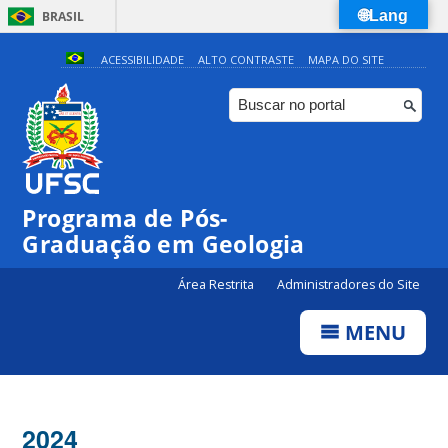
🌐Lang
BRASIL
Simplifique!
ACESSIBILIDADE
ALTO CONTRASTE
MAPA DO SITE
Comunica BR
Participe
Acesso à informação
Legislação
Programa de Pós-
Canais
Graduação em Geologia
Área Restrita
Administradores do Site
MENU
2024