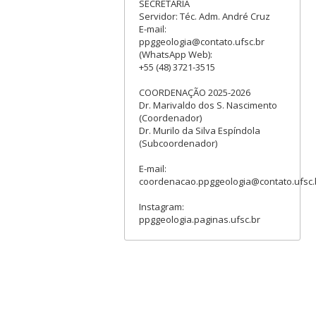
SECRETARIA
Servidor: Téc. Adm. André Cruz
E-mail:
ppggeologia@contato.ufsc.br
(WhatsApp Web):
+55 (48) 3721-3515
COORDENAÇÃO 2025-2026
Dr. Marivaldo dos S. Nascimento
(Coordenador)
Dr. Murilo da Silva Espíndola
(Subcoordenador)
E-mail:
coordenacao.ppggeologia@contato.ufsc.
Instagram:
ppggeologia.paginas.ufsc.br