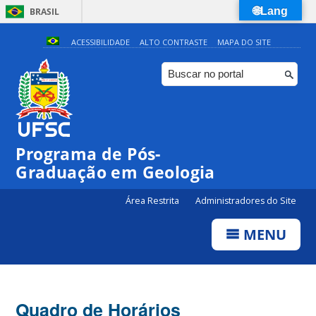
🌐Lang
BRASIL
Simplifique!
ACESSIBILIDADE
ALTO CONTRASTE
MAPA DO SITE
Comunica BR
Participe
Acesso à informação
Legislação
Programa de Pós-
Canais
Graduação em Geologia
Área Restrita
Administradores do Site
MENU
Quadro de Horários