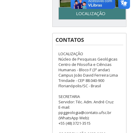
LOCALIZAÇÃO
Secretaria do Programa de
Pós-Graduação em Geologia
CONTATOS
– UFSC - Centro de Filosofia e
Ciências Humanas - Bloco F –
3º piso - Campus Reitor João
LOCALIZAÇÃO
David Ferreira Lima - Trindade
Núcleo de Pesquisas Geológicas
– Florianópolis, SC
Centro de Filosofia e Ciências
Humanas - Bloco F (3º andar)
Campus João David Ferreira Lima
Trindade - CEP 88.040-900
Florianópolis/SC - Brasil
SECRETARIA
Servidor: Téc. Adm. André Cruz
E-mail:
ppggeologia@contato.ufsc.br
(WhatsApp Web):
+55 (48) 3721-3515