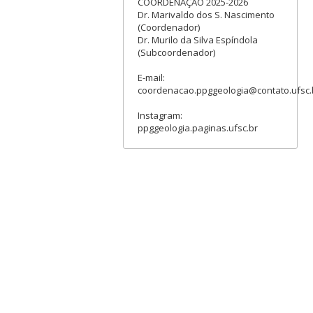
COORDENAÇÃO 2025-2026
Dr. Marivaldo dos S. Nascimento
(Coordenador)
Dr. Murilo da Silva Espíndola
(Subcoordenador)
E-mail:
coordenacao.ppggeologia@contato.ufsc.
Instagram:
ppggeologia.paginas.ufsc.br