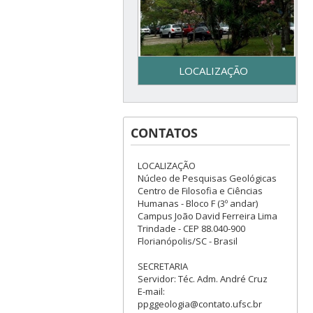
LOCALIZAÇÃO
Secretaria do Programa de
Pós-Graduação em Geologia
CONTATOS
– UFSC - Centro de Filosofia e
Ciências Humanas - Bloco F –
3º piso - Campus Reitor João
LOCALIZAÇÃO
David Ferreira Lima - Trindade
Núcleo de Pesquisas Geológicas
– Florianópolis, SC
Centro de Filosofia e Ciências
Humanas - Bloco F (3º andar)
Campus João David Ferreira Lima
Trindade - CEP 88.040-900
Florianópolis/SC - Brasil
SECRETARIA
Servidor: Téc. Adm. André Cruz
E-mail:
ppggeologia@contato.ufsc.br