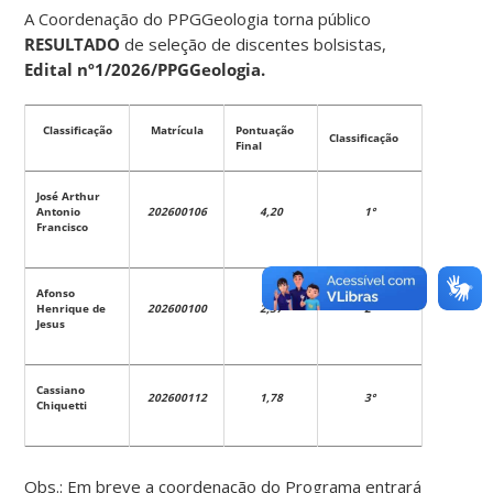
A Coordenação do PPGGeologia torna público
RESULTADO
de seleção de discentes bolsistas,
Edital nº1/2026/PPGGeologia
.
Classificação
Matrícula
Pontuação
Classificação
Final
José Arthur
Antonio
202600106
4,20
1°
Francisco
Afonso
Henrique de
202600100
2,37
2°
Jesus
Cassiano
202600112
1,78
3°
Chiquetti
Obs.: Em breve a coordenação do Programa entrará