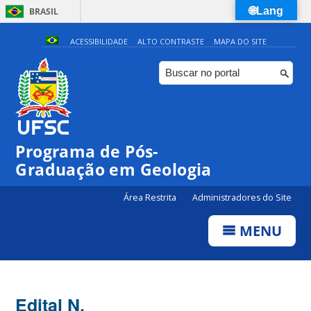
🌐Lang
BRASIL
Simplifique!
ACESSIBILIDADE
ALTO CONTRASTE
MAPA DO SITE
Comunica BR
Participe
Acesso à informação
Legislação
Programa de Pós-
Canais
Graduação em Geologia
Área Restrita
Administradores do Site
MENU
Edital N.