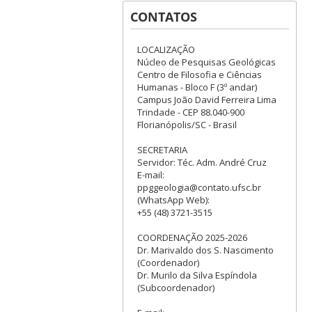
Pós-Graduação em Geologia
CONTATOS
– UFSC - Centro de Filosofia e
Ciências Humanas - Bloco F –
3º piso - Campus Reitor João
LOCALIZAÇÃO
David Ferreira Lima - Trindade
Núcleo de Pesquisas Geológicas
– Florianópolis, SC
Centro de Filosofia e Ciências
Humanas - Bloco F (3º andar)
Campus João David Ferreira Lima
Trindade - CEP 88.040-900
Florianópolis/SC - Brasil
SECRETARIA
Servidor: Téc. Adm. André Cruz
E-mail:
ppggeologia@contato.ufsc.br
(WhatsApp Web):
+55 (48) 3721-3515
COORDENAÇÃO 2025-2026
Dr. Marivaldo dos S. Nascimento
(Coordenador)
Dr. Murilo da Silva Espíndola
(Subcoordenador)