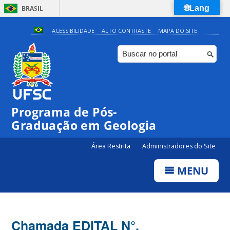
🌐Lang
BRASIL
Simplifique!
ACESSIBILIDADE
ALTO CONTRASTE
MAPA DO SITE
Comunica BR
Participe
Acesso à informação
Legislação
Programa de Pós-
Canais
Graduação em Geologia
Área Restrita
Administradores do Site
MENU
Chamada EDITAL N°.