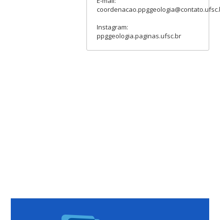
E-mail:
coordenacao.ppggeologia@contato.ufsc.
Instagram:
ppggeologia.paginas.ufsc.br